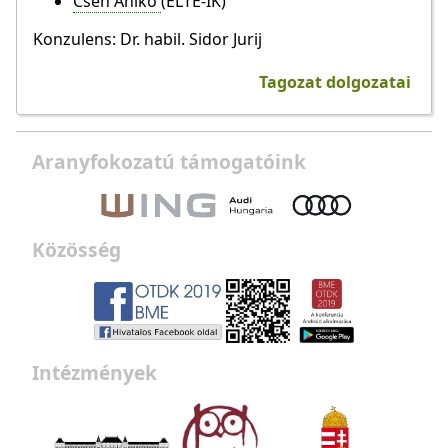
Cseh Anikó
(ELTE-IK)
Konzulens: Dr. habil. Sidor Jurij
Tagozat dolgozatai
Aranyfokozatú támogatóink
Közösség
Intézmények