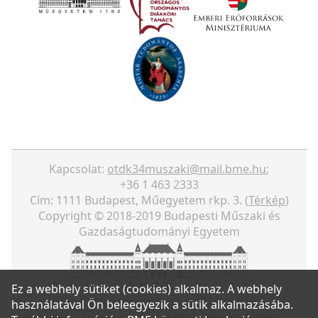
Kapcsolat:
otdk34muszaki@mail.bme.hu
;
+36 1 463 2333
Cím: 1111 Budapest, Műegyetem rkp. 3. (
Térkép
)
Copyright © 2018-2019 Budapesti Műszaki és
Gazdaságtudományi Egyetem
Ez a webhely sütiket (cookies) alkalmaz. A webhely
Hírek
|
Dokumentumok
|
Szervezők
|
használatával Ön beleegyezik a sütik alkalmazásába.
Program
|
Tagozatok
|
Fényképek és videók
|