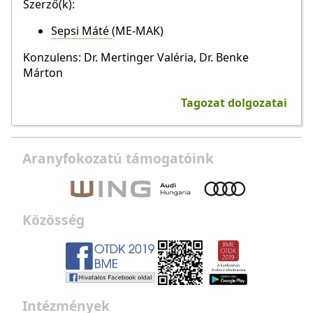
Szerző(k):
Sepsi Máté
(ME-MAK)
Konzulens: Dr. Mertinger Valéria, Dr. Benke
Márton
Tagozat dolgozatai
Aranyfokozatú támogatóink
Közösség
Intézmények