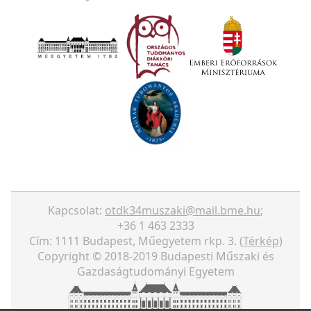
Kapcsolat:
otdk34muszaki@mail.bme.hu
;
+36 1 463 2333
Cím: 1111 Budapest, Műegyetem rkp. 3. (
Térkép
)
Copyright © 2018-2019 Budapesti Műszaki és
Gazdaságtudományi Egyetem