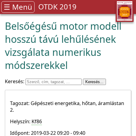
OTDK 2019
☰ Menü
Belsőégésű motor modell
hosszú távú lehűlésének
vizsgálata numerikus
módszerekkel
Keresés:
Tagozat: Gépészeti energetika, hőtan, áramlástan
2.
Helyszín:
Kf86
Időpont: 2019-03-22 09:20 - 09:40