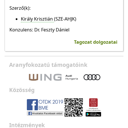
Szerző(k):
Király Krisztián
(SZE-AHJK)
Konzulens: Dr. Feszty Dániel
Tagozat dolgozatai
Aranyfokozatú támogatóink
Közösség
Intézmények