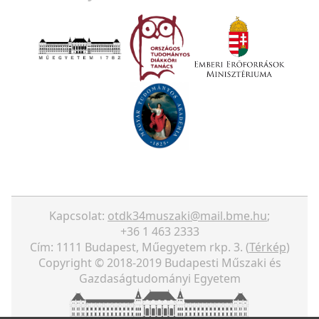
Kapcsolat:
otdk34muszaki@mail.bme.hu
;
+36 1 463 2333
Cím: 1111 Budapest, Műegyetem rkp. 3. (
Térkép
)
Copyright © 2018-2019 Budapesti Műszaki és
Gazdaságtudományi Egyetem