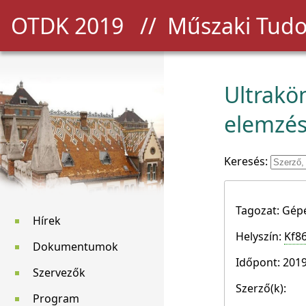
OTDK 2019
// Műszaki Tudo
Ultrakö
elemzé
Keresés:
Tagozat: Gépé
Hírek
Helyszín:
Kf8
Dokumentumok
Időpont: 2019
Szervezők
Szerző(k):
Program