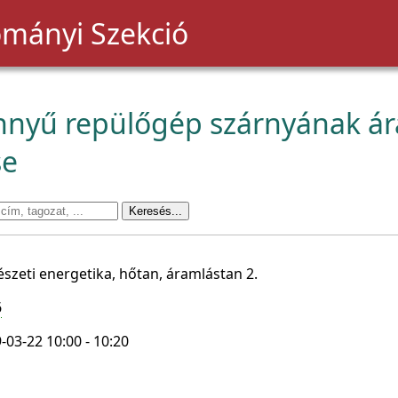
mányi Szekció
nnyű repülőgép szárnyának ár
se
szeti energetika, hőtan, áramlástan 2.
6
-03-22 10:00 - 10:20