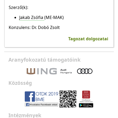
Szerző(k):
Jakab Zsófia
(ME-MAK)
Konzulens: Dr. Dobó Zsolt
Tagozat dolgozatai
Aranyfokozatú támogatóink
Közösség
Intézmények