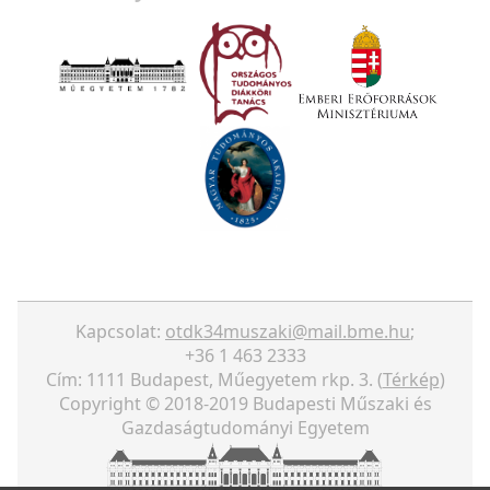
Kapcsolat:
otdk34muszaki@mail.bme.hu
;
+36 1 463 2333
Cím: 1111 Budapest, Műegyetem rkp. 3. (
Térkép
)
Copyright © 2018-2019 Budapesti Műszaki és
Gazdaságtudományi Egyetem