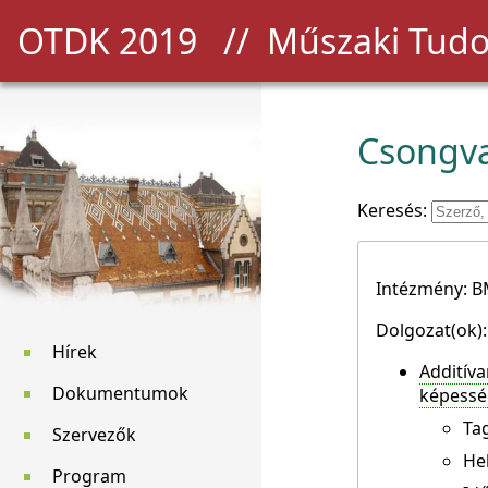
OTDK 2019
// Műszaki Tudo
Csongva
Keresés:
Intézmény: 
Dolgozat(ok):
Hírek
Additíva
Dokumentumok
képesség
Ta
Szervezők
He
Program