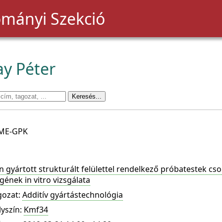
mányi Szekció
y Péter
BME-GPK
n gyártott strukturált felülettel rendelkező próbatestek cs
ének in vitro vizsgálata
gozat:
Additív gyártástechnológia
lyszín:
Kmf34