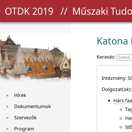
OTDK 2019
// Műszaki Tudo
Katona 
Keresés:
Intézmény: S
Dolgozat(ok):
Hírek
Hárs faa
Dokumentumok
Ta
Szervezők
He
Idő
Program