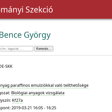
mányi Szekció
Bence György
OE-SKK
nyag paraffinos emulziókkal való telíthetősége
gozat:
Biológiai anyagok vizsgálata
lyszín:
Kf27a
pont: 2019-03-21 16:05 - 16:25