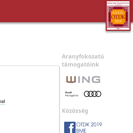
Aranyfokozatú
támogatóink
val
Közösség