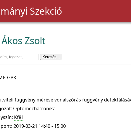
mányi Szekció
 Ákos Zsolt
BME-GPK
átviteli függvény mérése vonalszórás függvény detektálásá
gozat:
Optomechatronika
lyszín:
Kf81
pont: 2019-03-21 14:40 - 15:00