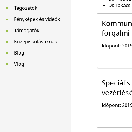
Dr. Takács
Tagozatok
Fényképek és videók
Kommunik
Támogatók
forgalmi 
Középiskolásoknak
Időpont: 2019
Blog
Vlog
Speciáli
vezérlés
Időpont: 2019