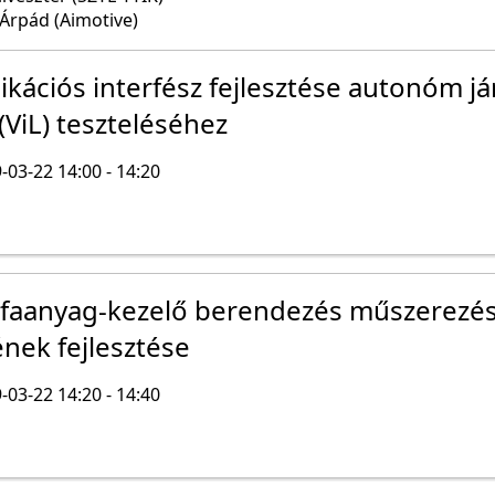
 Árpád (Aimotive)
ációs interfész fejlesztése autonóm jár
(ViL) teszteléséhez
-03-22 14:00 - 14:20
s faanyag-kezelő berendezés műszerezé
ének fejlesztése
-03-22 14:20 - 14:40