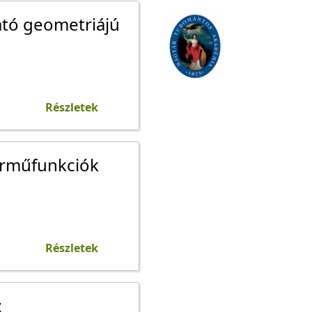
ató geometriájú
Részletek
járműfunkciók
Részletek
z