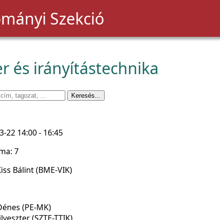
mányi Szekció
r és irányítástechnika
3-22 14:00 - 16:45
ma: 7
Kiss Bálint (BME-VIK)
Dénes (PE-MK)
zilveszter (SZTE-TTIK)