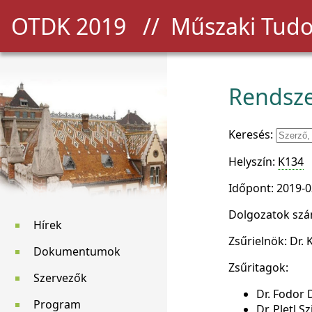
OTDK 2019
// Műszaki Tudo
Rendsze
Keresés:
Helyszín:
K134
Időpont: 2019-0
Dolgozatok szá
Hírek
Zsűrielnök: Dr. 
Dokumentumok
Zsűritagok:
Szervezők
Dr. Fodor 
Program
Dr. Pletl S