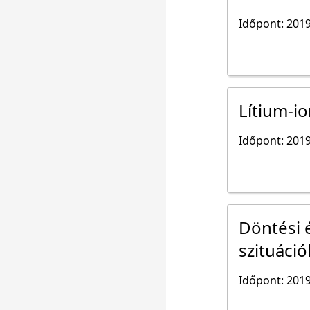
Időpont: 2019
Lítium-i
Időpont: 2019
Döntési é
szituáció
Időpont: 2019