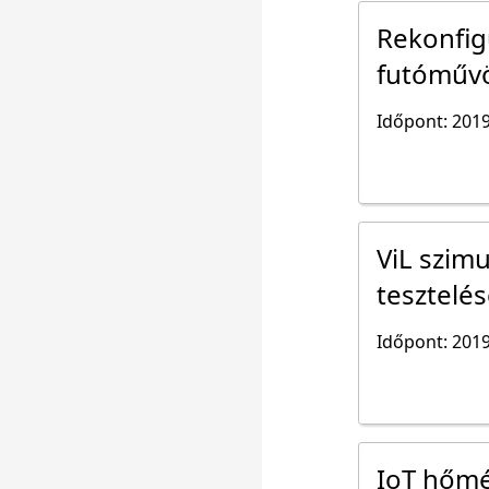
Rekonfig
futóművö
Időpont: 2019
ViL szim
tesztelé
Időpont: 2019
IoT hőmé